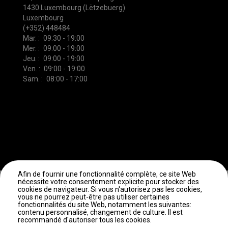
1430 Luxembourg (Lëtzebuerg)
Luxembourg
(+352) 448484
Mar.
09:30 - 19:00
Mer.
09:00 - 19:00
Jeu.
09:00 - 19:00
Ven.
09:00 - 19:00
Sam.
08:00 - 17:00
Plus d'informations
Afin de fournir une fonctionnalité complète, ce site Web
Accès professionnel
Mentions légales
Gestion des cookies
nécessite votre consentement explicite pour stocker des
cookies de navigateur. Si vous n'autorisez pas les cookies,
vous ne pourrez peut-être pas utiliser certaines
fonctionnalités du site Web, notamment les suivantes:
contenu personnalisé, changement de culture. Il est
recommandé d'autoriser tous les cookies.